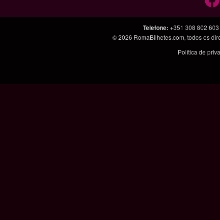
Telefone
:
+351 308 802 603
© 2026
RomaBilhetes.com
, todos os di
Política de pri