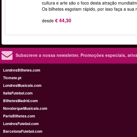
cultura e arte são o foco desta atração mundial
Os bilhetes esgotam rápido, por isso faça a sua
€ 44,30
desde
Subscreve a nossa newsletter.
Promoções especiais, ativa
LondresBilhetes.com
Ticmate.pt
LondresMusicais.com
ItaliaFutebol.com
BilhetesMadrid.com
NovaIorqueMusicais.com
ParisBilhetes.com
LondresFutebol.com
BarcelonaFutebol.com