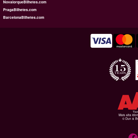
NovaiorqueBilhetes.com
PragaBilhetes.com
BarcelonaBilhetes.com
Mais alta ido
© Dun & Br