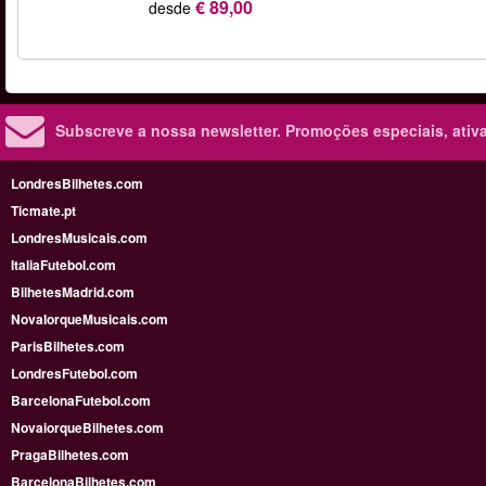
€ 89,00
desde
Subscreve a nossa newsletter.
Promoções especiais, ativa
LondresBilhetes.com
Ticmate.pt
LondresMusicais.com
ItaliaFutebol.com
BilhetesMadrid.com
NovaIorqueMusicais.com
ParisBilhetes.com
LondresFutebol.com
BarcelonaFutebol.com
NovaiorqueBilhetes.com
PragaBilhetes.com
BarcelonaBilhetes.com