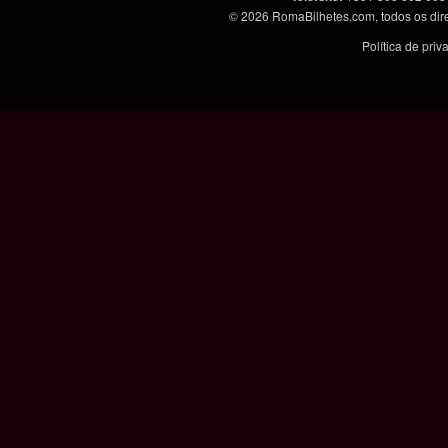
© 2026
RomaBilhetes.com
, todos os di
Política de pri