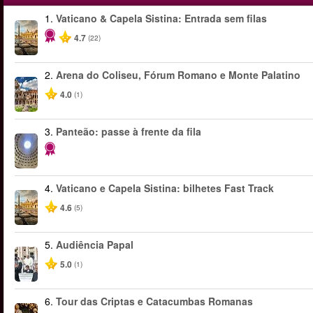
1.
Vaticano & Capela Sistina: Entrada sem filas
4.7
(22)
2.
Arena do Coliseu, Fórum Romano e Monte Palatino
4.0
(1)
3.
Panteão: passe à frente da fila
4.
Vaticano e Capela Sistina: bilhetes Fast Track
4.6
(5)
5.
Audiência Papal
5.0
(1)
6.
Tour das Criptas e Catacumbas Romanas