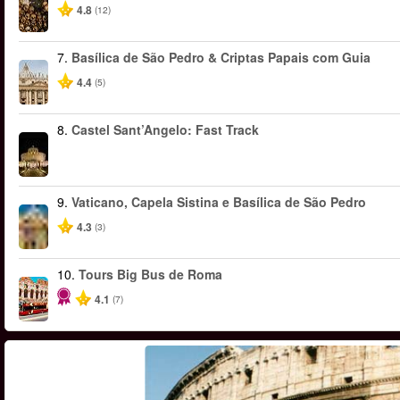
4.8
(12)
7.
Basílica de São Pedro & Criptas Papais com Guia
4.4
(5)
8.
Castel Sant’Angelo: Fast Track
9.
Vaticano, Capela Sistina e Basílica de São Pedro
4.3
(3)
10.
Tours Big Bus de Roma
4.1
(7)