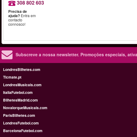
308 802 603
Precisa de
ajuda?
Entra em
contacto
connosco!
Subscreve a nossa newsletter.
Promoções especiais, ativa
LondresBilhetes.com
Ticmate.pt
LondresMusicais.com
ItaliaFutebol.com
BilhetesMadrid.com
NovaIorqueMusicais.com
ParisBilhetes.com
LondresFutebol.com
BarcelonaFutebol.com