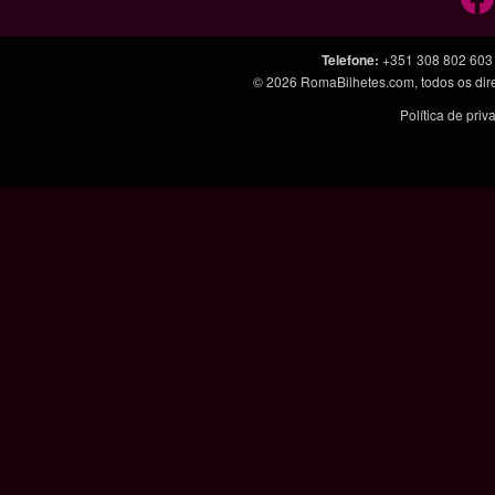
Telefone
:
+351 308 802 603
© 2026
RomaBilhetes.com
, todos os di
Política de pri