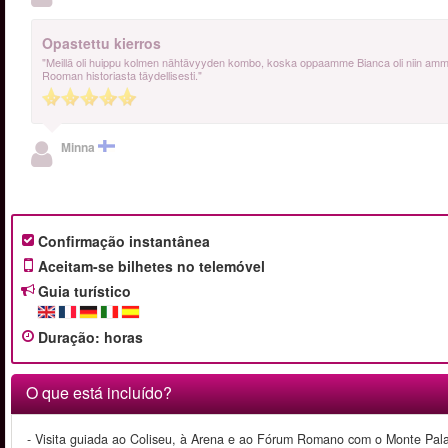
Opastettu kierros
"Meillä oli huippu kolmen nähtävyyden kombo, koska oppaamme Bianca oli niin ammatti
Rooman historiasta täydellisesti."
Minna
Confirmação instantânea
Aceitam-se bilhetes no telemóvel
Guia turístico
Duração
:
horas
O que está incluído?
- Visita guiada ao Coliseu, à Arena e ao Fórum Romano com o Monte Pala