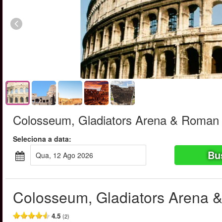
Colosseum, Gladiators Arena & Roman
Seleciona a data:
Bu
Qua, 12 Ago 2026
Colosseum, Gladiators Arena
4.5
(2)