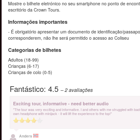
Mostre o bilhete eletrónico no seu smartphone no ponto de encontr
escritório da Crown Tours.
Informações importantes
- É obrigatório apresentar um documento de identificação/passapo
corresponderem, não lhe será permitido o acesso ao Coliseu
Categorias de bilhetes
Adultos (18-99)
Crianças (6-17)
Crianças de colo (0-5)
Fantástico:
4.5
– 2
avaliações
Exciting tour, informative - need better audio
"The tour was very exciting and informative. I and others with me struggled with bad a
own headphone with minijack - it will lift the experience to the top!"
Anders