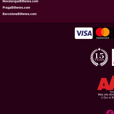
NovaiorqueBilhetes.com
PragaBilhetes.com
BarcelonaBilhetes.com
Mais alta ido
© Dun & Br