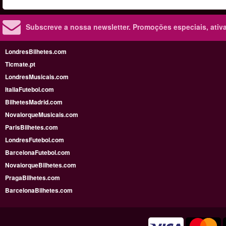
Subscreve a nossa newsletter.
Promoções especiais, ativa
LondresBilhetes.com
Ticmate.pt
LondresMusicais.com
ItaliaFutebol.com
BilhetesMadrid.com
NovaIorqueMusicais.com
ParisBilhetes.com
LondresFutebol.com
BarcelonaFutebol.com
NovaiorqueBilhetes.com
PragaBilhetes.com
BarcelonaBilhetes.com