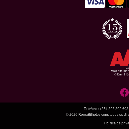
Mais alta ido
© Dun & Br
Telefone
:
+351 308 802 603
© 2026
RomaBilhetes.com
, todos os di
Política de pri