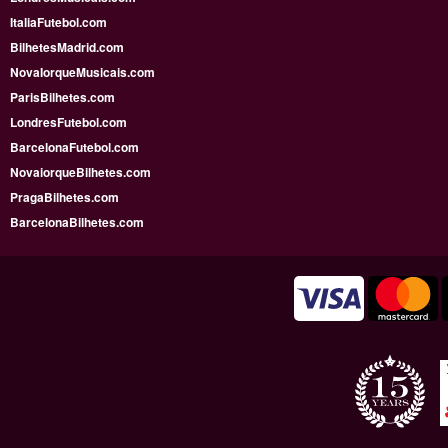
ItaliaFutebol.com
BilhetesMadrid.com
NovaIorqueMusicais.com
ParisBilhetes.com
LondresFutebol.com
BarcelonaFutebol.com
NovaiorqueBilhetes.com
PragaBilhetes.com
BarcelonaBilhetes.com