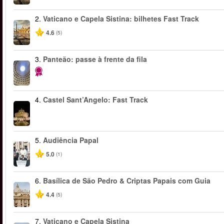
2.
Vaticano e Capela Sistina: bilhetes Fast Track
4.6
(5)
3.
Panteão: passe à frente da fila
4.
Castel Sant’Angelo: Fast Track
5.
Audiência Papal
5.0
(1)
6.
Basílica de São Pedro & Criptas Papais com Guia
4.4
(5)
7.
Vaticano e Capela Sistina