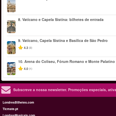
8.
Vaticano e Capela Sistina: bilhetes de entrada
9.
Vaticano, Capela Sistina e Basílica de São Pedro
4.3
(3)
10.
Arena do Coliseu, Fórum Romano e Monte Palatino
4.0
(1)
Subscreve a nossa newsletter.
Promoções especiais, ativa
LondresBilhetes.com
Ticmate.pt
LondresMusicais.com