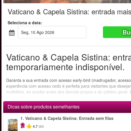
Vaticano & Capela Sistina: entrada mai
Seleciona a data:
Bu
Seg, 10 Ago 2026
Vaticano & Capela Sistina: ent
temporariamente indisponível.
Garanta a sua entrada com acesso early-bird (madrugador, acesso 
experiência com acesso cedo é perfeita para visitantes que desej
multidões, ao aceder antes dos demais grupos e do público geral. 
Vaticano.
Dicas sobre produtos semelhantes
1.
Vaticano & Capela Sistina: Entrada sem filas
4.7
(22)