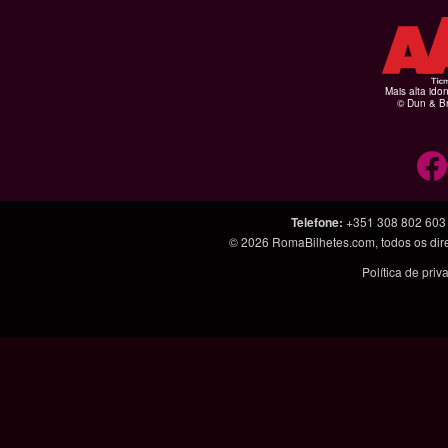
Mais alta ido
© Dun & Br
Telefone
:
+351 308 802 603
© 2026
RomaBilhetes.com
, todos os di
Política de pri